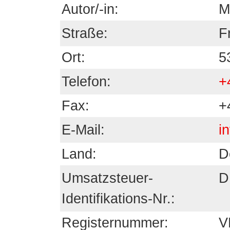
Autor/-in:
M
Straße:
F
Ort:
5
Telefon:
+
Fax:
+
E-Mail:
i
Land:
D
Umsatzsteuer-
D
Identifikations-Nr.:
Registernummer:
V