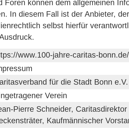
d Foren können dem allgemeinen Info
n. In diesem Fall ist der Anbieter, de
ienrechtlich selbst hierfür verantwort
Ausdruck.
ttps://www.100-jahre-caritas-bonn.de
mpressum
aritasverband für die Stadt Bonn e.V.
ingetragener Verein
ean-Pierre Schneider, Caritasdirektor
eckensträter, Kaufmännischer Vorsta