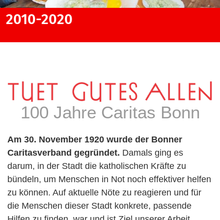
2010-2020
1950-1960
1970-1980
2000-2010
1950-1960
1970-1980
2000-2010
100 Jahre Caritas Bonn
Am 30. November 1920 wurde der Bonner
Caritasverband gegründet.
Damals ging es
darum, in der Stadt die katholischen Kräfte zu
bündeln, um Menschen in Not noch effektiver helfen
zu können. Auf aktuelle Nöte zu reagieren und für
die Menschen dieser Stadt konkrete, passende
Hilfen zu finden, war und ist Ziel unserer Arbeit.