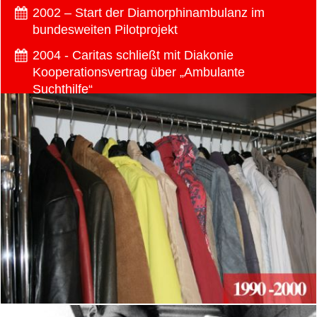
2002 – Start der Diamorphinambulanz im
bundesweiten Pilotprojekt
2004 - Caritas schließt mit Diakonie
Kooperationsvertrag über „Ambulante
Suchthilfe“
2006 – Start Familienfonds ROBIN GOOD
gegen Kinderarmut
2007 - Start des Qualifizierungs- und
Arbeitsprojekts „KostBar“