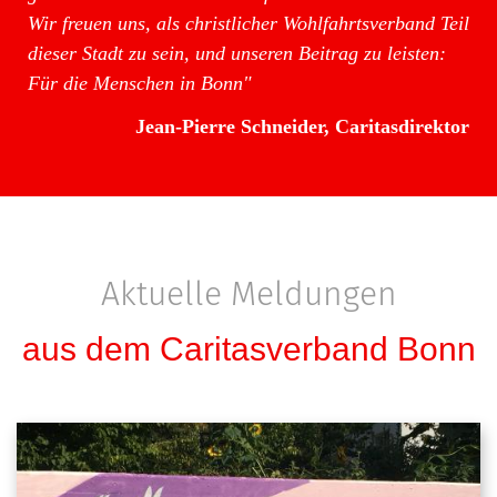
Wir freuen uns, als christlicher Wohlfahrtsverband Teil
dieser Stadt zu sein, und unseren Beitrag zu leisten:
Für die Menschen in Bonn"
Jean-Pierre Schneider, Caritasdirektor
Aktuelle Meldungen
aus dem Caritasverband Bonn